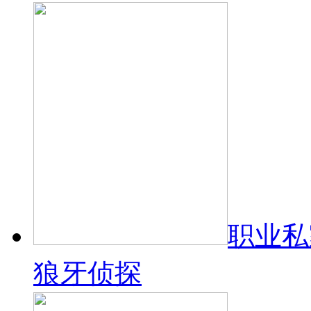
职业私
狼牙侦探