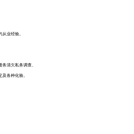
的从业经验。
债务清欠
私务调查、
定及各种化验。