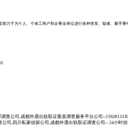
直致力于为个人、个体工商户和企事业单位进行各种突发、疑难、棘手事
05
查公司,成都外遇出轨取证垂直调查服务平台公司--15928133
,四川私家侦探公司,成都外遇出轨取证调查公司-- 24小时侦探在线