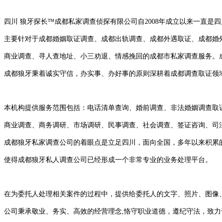
四川 狼牙探长
™
成都私家调查侦探有限公司自2008年成立以来一直是
主要针对于成都婚姻取证调查、成都出轨调查、成都外遇取证、
成都婚
商业调查、寻人查地址、小三劝退、情感挽回的成都市私家调查服务。
成都狼牙秉着诚实守信，办实事、办好事的原则深耕着成都调查取证领
本机构提供服务范围包括：电话清单查询、婚前调查、非法婚姻调查取
商业调查、商务调研、市场调研、民事调查、社会调查、签证咨询、司
成都狼牙私家调查公司的着眼点是立足四川，面向全国，多年以来积累
使得成都狼牙私人调查公司已经形成一个非常专业的业务处理平台。
在为委托人处理相关案件的过程中，提供给委托人的文字、照片、图像
公司秉承敬业、务实、高效的经营理念,恪守职业道德，遵纪守法，致力