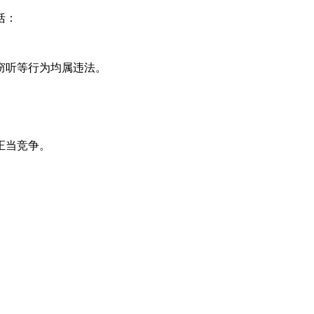
括：
、窃听等行为均属违法。
正当竞争。