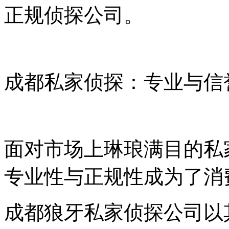
正规侦探公司。
成都私家侦探：专业与信
面对市场上琳琅满目的私
专业性与正规性成为了消
成都狼牙私家侦探公司以