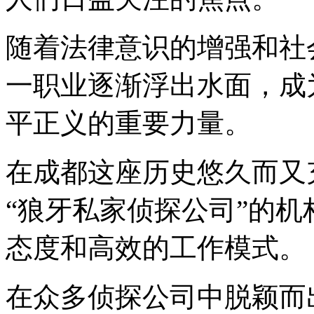
随着法律意识的增强和社
一职业逐渐浮出水面，成
平正义的重要力量。
在成都这座历史悠久而又
“狼牙私家侦探公司”的
态度和高效的工作模式。
在众多侦探公司中脱颖而