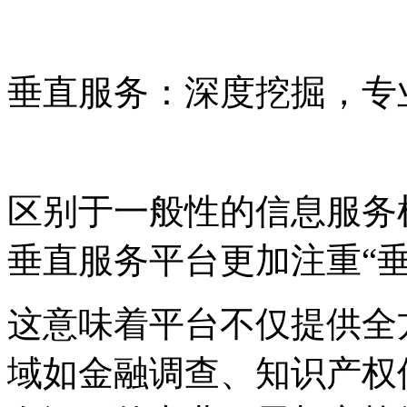
垂直服务：深度挖掘，专
区别于一般性的信息服务
垂直服务平台更加注重“垂
这意味着平台不仅提供全
域如金融调查、知识产权