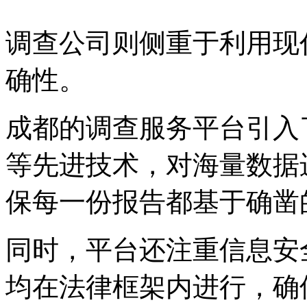
调查公司则侧重于利用现
确性。
成都的调查服务平台引入
等先进技术，对海量数据
保每一份报告都基于确凿
同时，平台还注重信息安
均在法律框架内进行，确