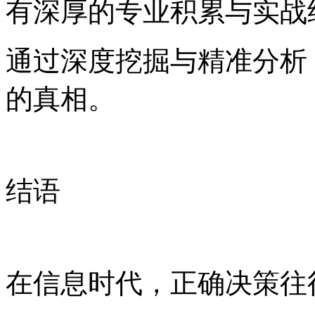
有深厚的专业积累与实战
通过深度挖掘与精准分析
的真相。
结语
在信息时代，正确决策往