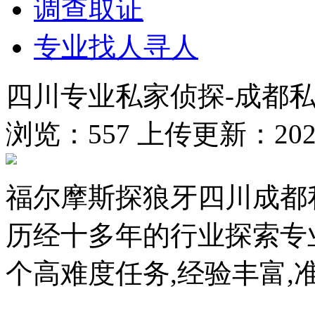
调查取证
专业找人寻人
四川专业私家侦探-成都
浏览：557 上传更新：2025-
福尔摩斯探狼牙四川成都
历经十多年的行业探索专
个高难度任务,经验丰富,