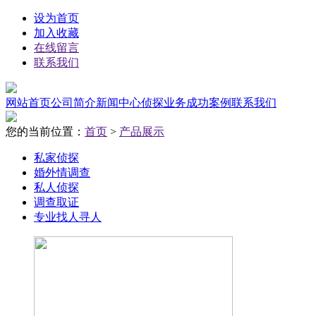
设为首页
加入收藏
在线留言
联系我们
网站首页
公司简介
新闻中心
侦探业务
成功案例
联系我们
您的当前位置：
首页
>
产品展示
私家侦探
婚外情调查
私人侦探
调查取证
专业找人寻人